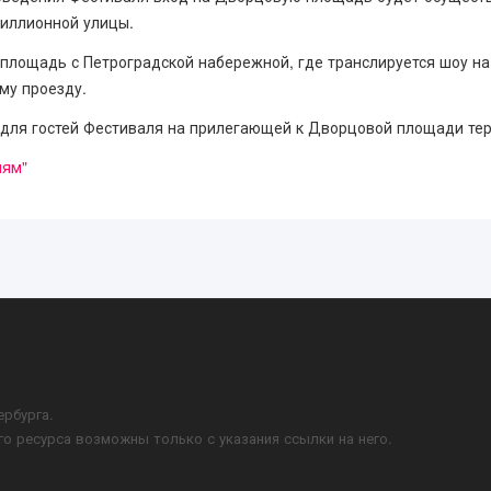
Миллионной улицы.
 площадь с Петроградской набережной, где транслируется шоу н
му проезду.
 для гостей Фестиваля на прилегающей к Дворцовой площади те
лям"
ербурга.
го ресурса возможны только с указания ссылки на него.